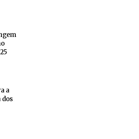
ingem
no
025
a a
 dos