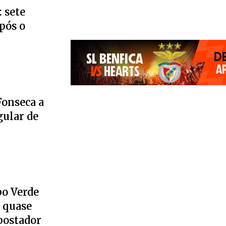
 sete
pós o
Fonseca a
gular de
bo Verde
 quase
postador