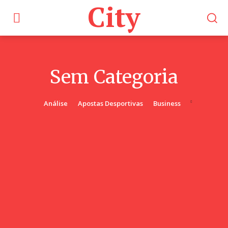
City
Sem Categoria
Análise
Apostas Desportivas
Business