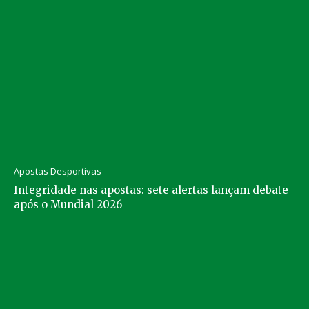
Apostas Desportivas
Integridade nas apostas: sete alertas lançam debate
após o Mundial 2026