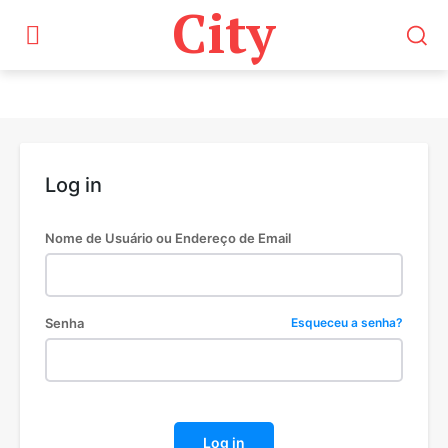
City
Log in
Nome de Usuário ou Endereço de Email
Senha
Esqueceu a senha?
Log in