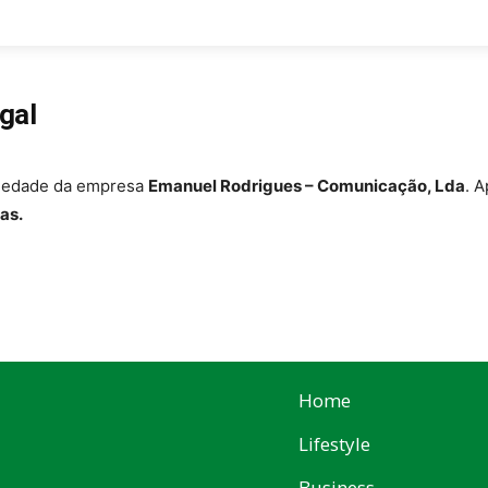
festyle
Business
Food
Tech
Travel
gal
iedade da empresa
Emanuel Rodrigues – Comunicação, Lda
. 
as.
Home
Lifestyle
Business